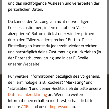
und das nachfolgende Auslesen und verarbeiten der
persönlichen Daten.
Du kannst der Nutzung von nicht notwendigen
Cacciucco alla Livornese
€ 19.90
Cookies zustimmen, indem du auf den "Alle
akzeptieren" Button drückst oder wiedersprichen
Fischsuppe nach Livorno Art
durch den "Allen wiedersprechen" Button. Diese
Einstellungen kannst du jederzeit wieder erreichen
und nachträglich deine Zustimmung zurück ziehen (in
der Datenschutzerklärung und in der Fußzeile
unserer Webseite).
Für weitere Informationen bezülgich des Vorgehens,
der Terminologie (z.B. "cookies", "Marketing" und
"Statistiken") und deiner Rechte, sieh dir bitte unsere
Cookie-Einstellungen ändern
Kontaktiere uns
Datenschutzerklärung
an. Wenn du weitere
Datenschutzerklärung
Informationen erhalten möchtest, schau dir bitte
Allgemeine Geschäftsbedingungen
unsere
AGBs
und unser
Impressum
an.