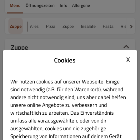
Menü
Öffnungszeiten
Info
Allergene
Zuppe
Alles
Pizza
Zuppe
Insalate
Pasta
Risotto
Zuppe
X
Cookies
Zupa di Pomodoro
€ 6.90
Wir nutzen cookies auf unserer Webseite. Einige
Tomatencreme mit Burrata, gerösteter Paprika
sind notwendig (z.B. für den Warenkorb), während
und Croutons
andere nicht notwendig sind, uns aber dabei helfen
unsere online Angebote zu verbessern und
wirtschaftlich zu arbeiten. Das Einverständnis
umfass alle vorausgewählten, oder von dir
Minestrone
€ 6.90
ausgewählten, cookies und die zugehörige
Speicherung von Informationen auf deinem Gerät
Gemüsesuppe und Croutons