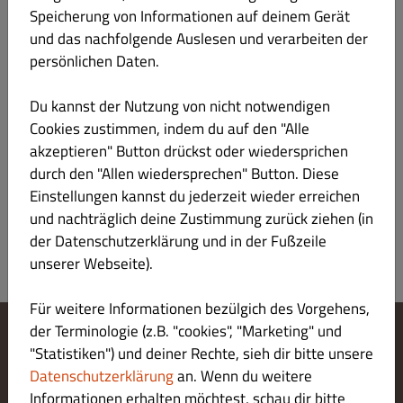
Speicherung von Informationen auf deinem Gerät
und das nachfolgende Auslesen und verarbeiten der
Dolci
persönlichen Daten.
Alkoholfreie Getränke
Du kannst der Nutzung von nicht notwendigen
Cookies zustimmen, indem du auf den "Alle
Alkoholische Getränke
akzeptieren" Button drückst oder wiedersprichen
durch den "Allen wiedersprechen" Button. Diese
Beilagen
Einstellungen kannst du jederzeit wieder erreichen
und nachträglich deine Zustimmung zurück ziehen (in
der Datenschutzerklärung und in der Fußzeile
unserer Webseite).
Für weitere Informationen bezülgich des Vorgehens,
der Terminologie (z.B. "cookies", "Marketing" und
"Statistiken") und deiner Rechte, sieh dir bitte unsere
Cookie-Einstellungen ändern
Kontaktiere uns
Datenschutzerklärung
an. Wenn du weitere
Datenschutzerklärung
Informationen erhalten möchtest, schau dir bitte