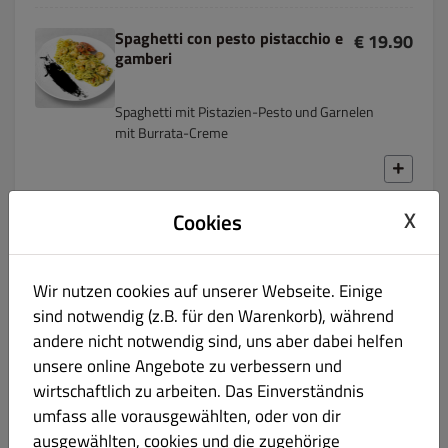
Spaghetti con pesto pistacchio e
€ 19.90
gamberi
Spaghetti mit Pistazien-Pesto und Garnelen
mit Burrata-Creme
X
Cookies
Ravioli al salmone e crema di zucchine
€ 18.90
Ravioli gefüllt mit Lachs in Zucchinicreme
Wir nutzen cookies auf unserer Webseite. Einige
sind notwendig (z.B. für den Warenkorb), während
andere nicht notwendig sind, uns aber dabei helfen
unsere online Angebote zu verbessern und
Risotto
wirtschaftlich zu arbeiten. Das Einverständnis
umfass alle vorausgewählten, oder von dir
Carne
ausgewählten, cookies und die zugehörige